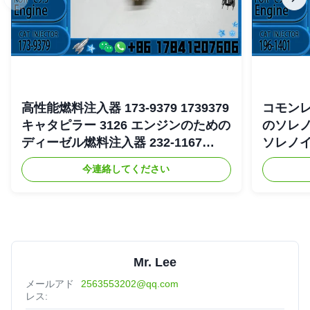
高性能燃料注入器 173-9379 1739379
コモンレー
キャタピラー 3126 エンジンのための
のソレノ
ディーゼル燃料注入器 232-1167
ソレノイド
2321167
4754 19
今連絡してください
Mr. Lee
メールアド
2563553202@qq.com
レス: