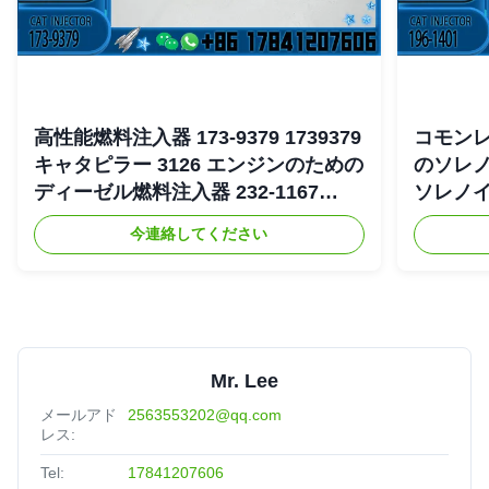
高性能燃料注入器 173-9379 1739379
コモンレー
キャタピラー 3126 エンジンのための
のソレノ
ディーゼル燃料注入器 232-1167
ソレノイド
2321167
4754 19
今連絡してください
Mr. Lee
メールアド
2563553202@qq.com
レス:
Tel:
17841207606