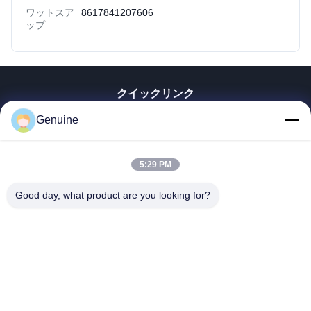
ワットスア
8617841207606
ップ:
クイックリンク
家へ
Genuine
製品
企業情報
5:29 PM
会社案内
品質管理
Good day, what product are you looking for?
連絡 ください
見積依頼
ニュース
すべての場合
Hong Kong Genuine Diesel Power Company