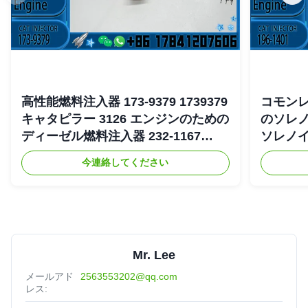
高性能燃料注入器 173-9379 1739379
コモンレー
キャタピラー 3126 エンジンのための
のソレノ
ディーゼル燃料注入器 232-1167
ソレノイド
2321167
4754 19
今連絡してください
Mr. Lee
メールアド
2563553202@qq.com
レス: