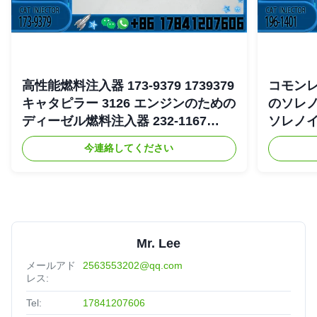
高性能燃料注入器 173-9379 1739379
コモンレー
キャタピラー 3126 エンジンのための
のソレノ
ディーゼル燃料注入器 232-1167
ソレノイド
2321167
4754 19
今連絡してください
Mr. Lee
メールアド
2563553202@qq.com
レス:
Tel:
17841207606