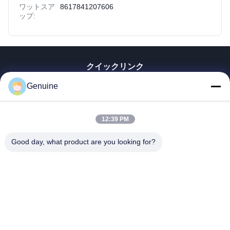
ワットスア
8617841207606
ップ:
クイックリンク
家へ
Genuine
製品
企業情報
12:39 PM
会社案内
品質管理
Good day, what product are you looking for?
連絡 ください
見積依頼
ニュース
すべての場合
Hong Kong Genuine Diesel Power Company