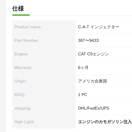
仕様
Product name:
C-A-T インジェクター
Part Number:
387〜9433
Engine:
CAT C9エンジン
Warranty:
6ヶ月
Origin:
アメリカ合衆国
MOQ:
1 PC
shipping:
DHL/FedEx/UPS
High Light:
エンジンのカモガソリン注入