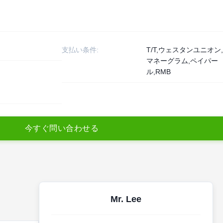
支払い条件:
T/T,ウェスタンユニオン
マネーグラム,ペイパー
ル,RMB
今
す
ぐ
問
い
合
わ
せ
る
Mr. Lee