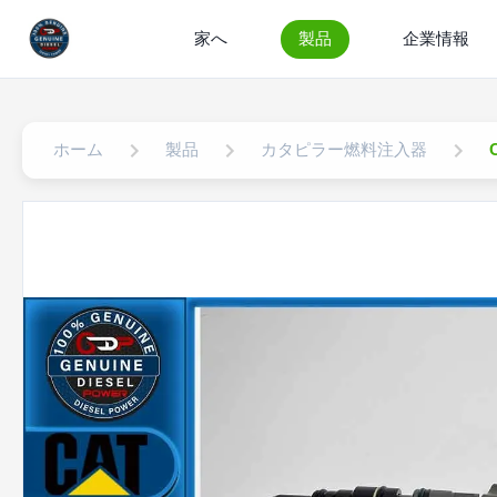
家へ
製品
企業情報
ホーム
製品
カタピラー燃料注入器