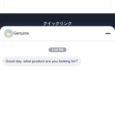
クイックリンク
家へ
Genuine
製品
企業情報
2:40 PM
会社案内
品質管理
Good day, what product are you looking for?
連絡 ください
見積依頼
ニュース
すべての場合
Hong Kong Genuine Diesel Power Company
86--17841207606