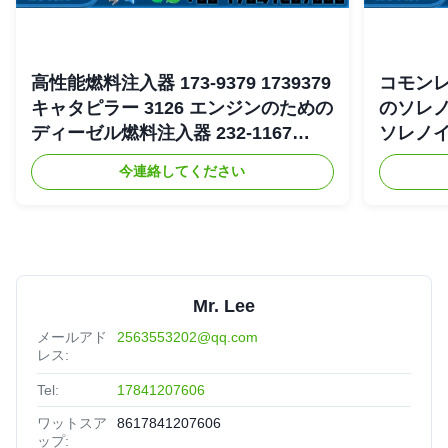
高性能燃料注入器 173-9379 1739379
コモンレー
キャタピラー 3126 エンジンのための
のソレノ
ディーゼル燃料注入器 232-1167
ソレノイド
2321167
4754 19
今連絡してください
Mr. Lee
メールアド
2563553202@qq.com
レス:
Tel:
17841207606
ワットスア
8617841207606
ップ: