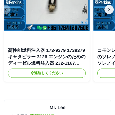
高性能燃料注入器 173-9379 1739379
コモンレー
キャタピラー 3126 エンジンのための
のソレノ
ディーゼル燃料注入器 232-1167
ソレノイド
2321167
4754 19
今連絡してください
Mr. Lee